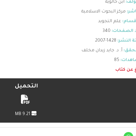
ؤلف:
ابن خالوية
اشر:
مركز البحوث الاسلامية
قسام:
علم التجويد
 الصفحات:
340
 النشر:
1428-2007
حقق:
أ. د. جايد زيدان مخلف
هدات:
85
غ عن كتاب
التحميل
9.21 MB