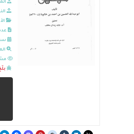
الم
الن
الأ
عدد
سنة
الم
مشا
بلّ