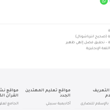
ة
ية (صحيح انترناشونال)
يزية – تحقيق فضل إلهي ظهير
لغة الإنجليزية
التعريف
مواقع تعليم المهتدين
مواقع نش
ام
الجدد
القرآن الك
بالإسلام للنصارى
أكاديمية سبيلي
الجامع لعلو