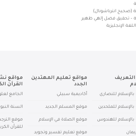
ة
ية (صحيح انترناشونال)
يزية – تحقيق فضل إلهي ظهير
لغة الإنجليزية
التعريف
مواقع تعليم المهتدين
مواقع نش
ام
الجدد
القرآن الك
بالإسلام للنصارى
أكاديمية سبيلي
الجامع لعلو
بالإسلام للملحدين
موقع المسلم الجديد
السنة النبو
 بالإسلام للهندوس
موقع الصلاة في الإسلام
موقع الترج
للقرآن الكري
يمان
موقع تعليم تفسير وتجويد