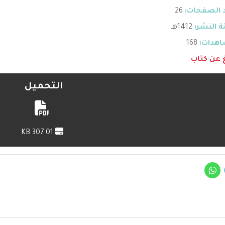
 الصفحات:
26
 النشر:
1412هـ
هدات:
168
غ عن كتاب
التحميل
307.01 KB