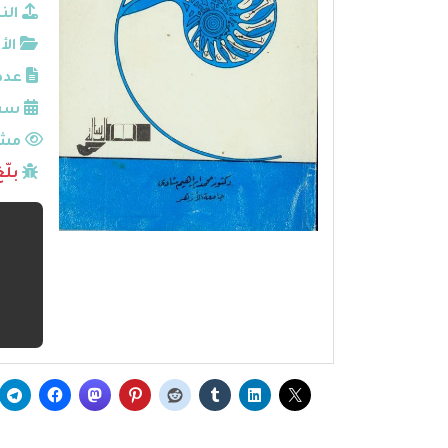
الن
الأ
عدد
سنة
مشا
بلّ