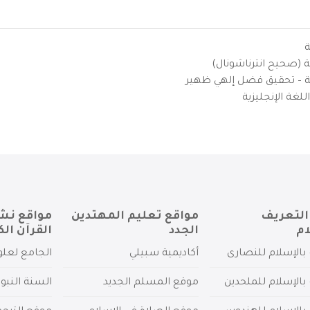
ة
ية (صحيح انترناشونال)
يزية – تحقيق فضل إلهي ظهير
لغة الإنجليزية
التعريف
مواقع تعليم المهتدين
مواقع نش
ام
الجدد
القرآن الك
بالإسلام للنصارى
أكاديمية سبيلي
الجامع لعلو
بالإسلام للملحدين
موقع المسلم الجديد
السنة النبو