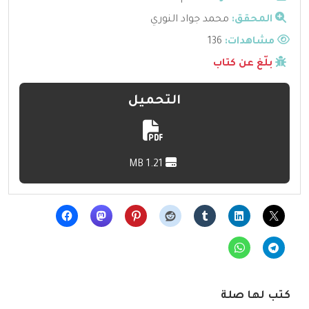
المحقق:
محمد جواد النوري
مشاهدات:
136
بلّغ عن كتاب
التحميل
1.21 MB
كتب لها صلة