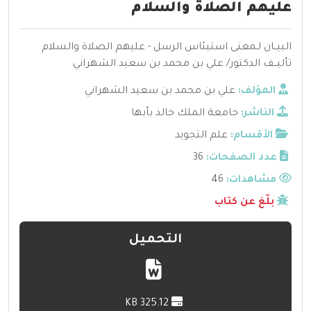
عليهم الصلاة والسلام
البيــان لـمعنى استيئاس الرسل - عليهم الصلاة والسلام
تأليــف الدكتور/ علي بن محمد بن سعيد الشهراني
المؤلف:
علي بن محمد بن سعيد الشهراني
الناشر:
جامعة الملك خالد بأبها
الأقسام:
علم التجويد
عدد الصفحات:
36
مشاهدات:
46
بلّغ عن كتاب
التحميل
325.12 KB