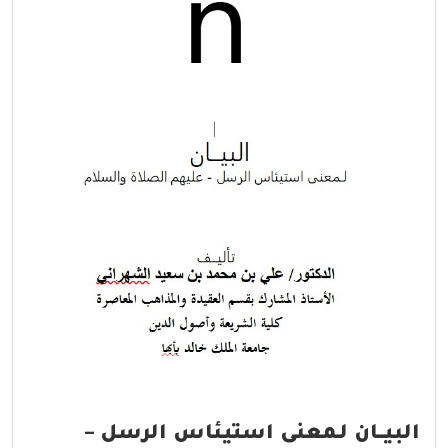
البيــان لـمعنى استيئاس الرسل –