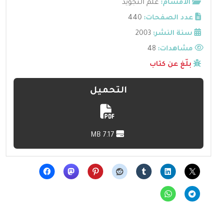
الأقسام:
علم التجويد
عدد الصفحات:
440
سنة النشر:
2003
مشاهدات:
48
بلّغ عن كتاب
التحميل
7.17 MB