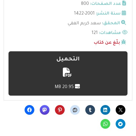
عدد الصفحات:
800
سنة النشر:
2001-1422
المحقق:
سعد كريم الفقي
مشاهدات:
121
بلّغ عن كتاب
التحميل
20.95 MB