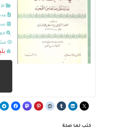
الأ
عدد
سنة
الم
مشا
بلّ
كتب لها صلة