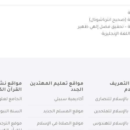
ة
ية (صحيح انترناشونال)
يزية – تحقيق فضل إلهي ظهير
لغة الإنجليزية
التعريف
مواقع تعليم المهتدين
مواقع نش
ام
الجدد
القرآن الك
بالإسلام للنصارى
أكاديمية سبيلي
الجامع لعلو
بالإسلام للملحدين
موقع المسلم الجديد
السنة النبو
 بالإسلام للهندوس
موقع الصلاة في الإسلام
موقع الترج