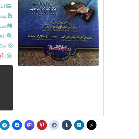
الأ
عدد
سنة
الم
مشا
بلّ