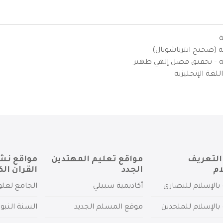
ة
ية (صحيح انترناشونال)
يزية – تحقيق فضل إلهي ظهير
لغة الإنجليزية
التعريف
مواقع تعليم المهتدين
مواقع نش
ام
الجدد
القرآن الك
بالإسلام للنصارى
أكاديمية سبيلي
الجامع لعلو
بالإسلام للملحدين
موقع المسلم الجديد
السنة النبو