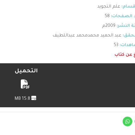
قسام:
علم التجويد
 الصفحات:
58
 النشر:
2009م
حقق:
عبد الحميد محمدمحمد عبداللطيف
هدات:
53
غ عن كتاب
التحميل
15.8 MB