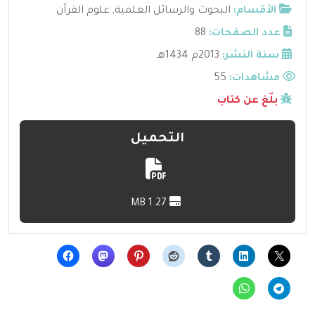
الأقسام:
البحوث والرسائل العلمية
,
علوم القرآن
عدد الصفحات:
88
سنة النشر:
2013م 1434هـ
مشاهدات:
55
بلّغ عن كتاب
التحميل
1.27 MB