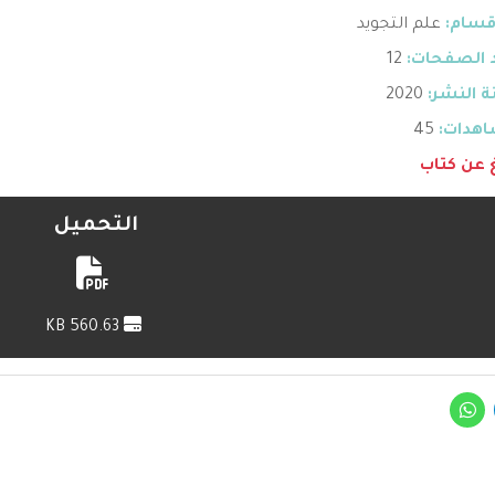
قسام:
علم التجويد
 الصفحات:
12
 النشر:
2020
هدات:
45
غ عن كتاب
التحميل
560.63 KB