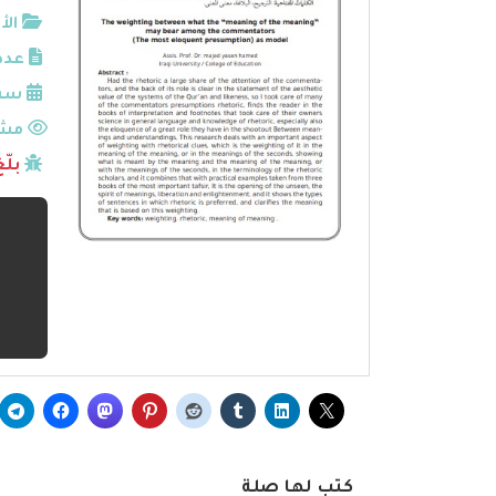
الأ
عدد
سنة
مشا
بلّ
كتب لها صلة