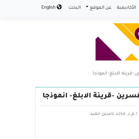
الأكاديمية
عن الموقع
البحث
English
-قرينة الابلغ- انموذجا
سرين -قرينة الابلغ- انموذجا
 ا.م.د. ماجد ياسين حميد .