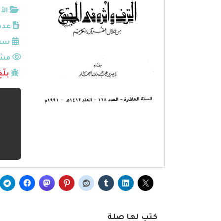
الأ
عدد
سنة
مشا
بلّ
كتب لها صلة