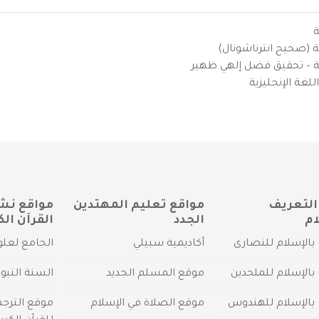
ة
ية (صحيح انترناشونال)
يزية – تحقيق فضل إلهي ظهير
لغة الإنجليزية
التعريف
مواقع تعليم المهتدين
مواقع نش
ام
الجدد
القرآن الك
بالإسلام للنصارى
أكاديمية سبيلي
الجامع لعلو
بالإسلام للملحدين
موقع المسلم الجديد
السنة النبو
 بالإسلام للهندوس
موقع الصلاة في الإسلام
موقع الترج