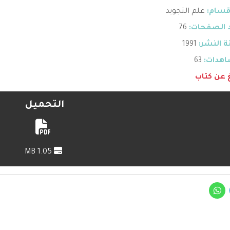
قسام:
علم التجويد
 الصفحات:
76
 النشر:
1991
هدات:
63
غ عن كتاب
التحميل
1.05 MB