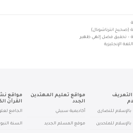
ة
ية (صحيح انترناشونال)
يزية – تحقيق فضل إلهي ظهير
لغة الإنجليزية
التعريف
مواقع تعليم المهتدين
مواقع نش
ام
الجدد
القرآن الك
بالإسلام للنصارى
أكاديمية سبيلي
الجامع لعلو
بالإسلام للملحدين
موقع المسلم الجديد
السنة النبو