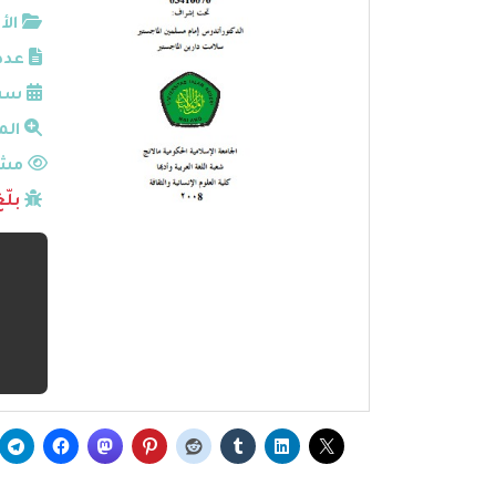
الأ
عدد
سنة
الم
مشا
بلّ