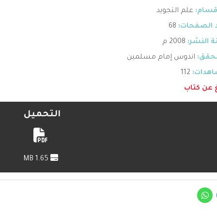
قسام:
علم التجويد
 الصفحات:
68
 النشر:
2008 م
حقق:
اندوس إمام مسلمين
هدات:
112
غ عن كتاب
التحميل
1.65 MB