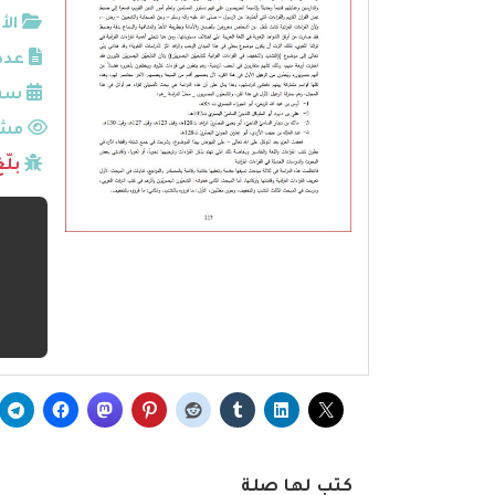
الأ
عدد
سنة
مشا
بلّ
كتب لها صلة