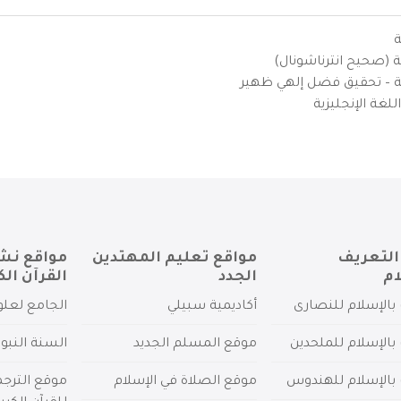
ة
ية (صحيح انترناشونال)
يزية – تحقيق فضل إلهي ظهير
لغة الإنجليزية
التعريف
مواقع تعليم المهتدين
مواقع نش
ام
الجدد
القرآن الك
بالإسلام للنصارى
أكاديمية سبيلي
الجامع لعلو
بالإسلام للملحدين
موقع المسلم الجديد
السنة النبو
 بالإسلام للهندوس
موقع الصلاة في الإسلام
موقع الترج