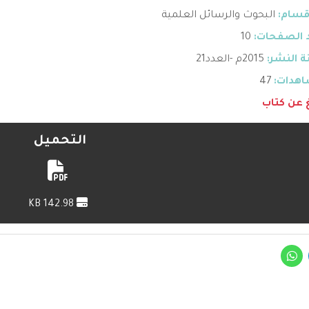
قسام:
البحوث والرسائل العلمية
 الصفحات:
10
 النشر:
2015م -العدد21
هدات:
47
غ عن كتاب
التحميل
142.98 KB