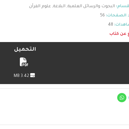
قسام:
البحوث والرسائل العلمية
,
البلاغة
,
علوم القرآن
 الصفحات:
56
هدات:
48
غ عن كتاب
التحميل
3.42 MB