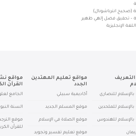
ة
ية (صحيح انترناشونال)
يزية – تحقيق فضل إلهي ظهير
لغة الإنجليزية
التعريف
مواقع تعليم المهتدين
مواقع نش
ام
الجدد
القرآن الك
بالإسلام للنصارى
أكاديمية سبيلي
الجامع لعلو
بالإسلام للملحدين
موقع المسلم الجديد
السنة النبو
 بالإسلام للهندوس
موقع الصلاة في الإسلام
موقع الترج
للقرآن الكري
يمان
موقع تعليم تفسير وتجويد