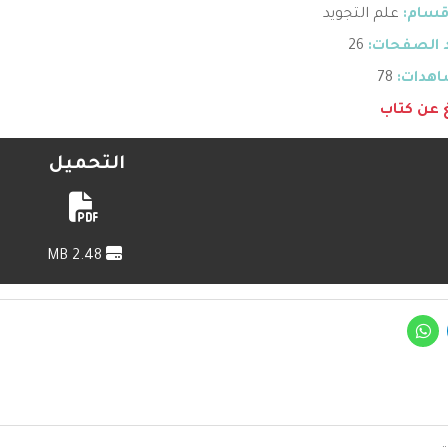
قسام:
علم التجويد
 الصفحات:
26
هدات:
78
غ عن كتاب
التحميل
2.48 MB