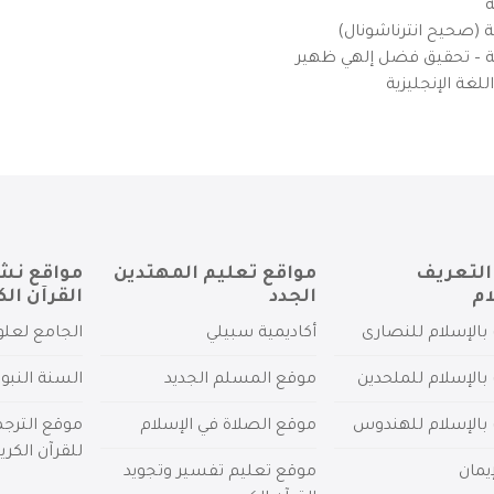
ة
ية (صحيح انترناشونال)
يزية – تحقيق فضل إلهي ظهير
لغة الإنجليزية
التعريف
مواقع تعليم المهتدين
مواقع نش
ام
الجدد
القرآن الك
بالإسلام للنصارى
أكاديمية سبيلي
الجامع لعلو
بالإسلام للملحدين
موقع المسلم الجديد
السنة النبو
 بالإسلام للهندوس
موقع الصلاة في الإسلام
موقع الترج
للقرآن الكري
يمان
موقع تعليم تفسير وتجويد