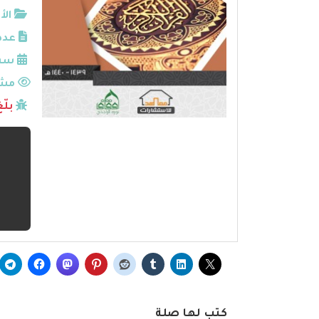
الأ
عدد
سنة
مشا
بلّ
كتب لها صلة