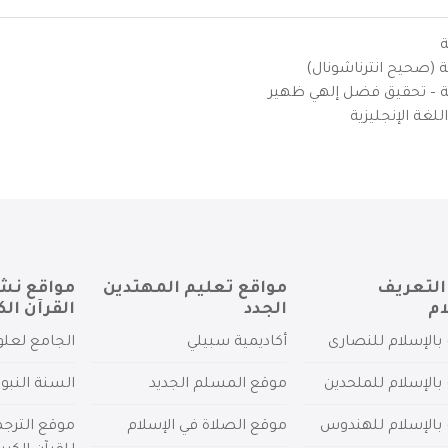
ة
ية (صحيح انترناشونال)
يزية – تحقيق فضل إلهي ظهير
لغة الإنجليزية
التعريف
مواقع تعليم المهتدين
مواقع نش
ام
الجدد
القرآن الك
بالإسلام للنصارى
أكاديمية سبيلي
الجامع لعلو
بالإسلام للملحدين
موقع المسلم الجديد
السنة النبو
 بالإسلام للهندوس
موقع الصلاة في الإسلام
موقع الترج