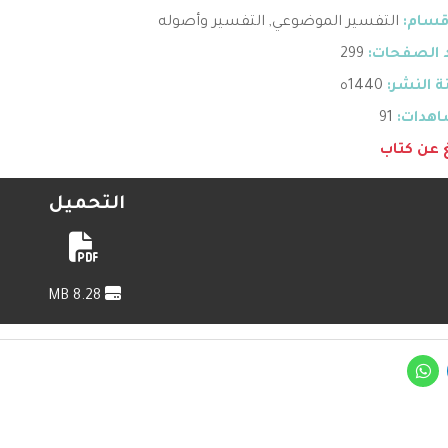
قسام:
التفسير الموضوعي
,
التفسير وأصوله
 الصفحات:
299
 النشر:
1440ه
هدات:
91
غ عن كتاب
التحميل
8.28 MB