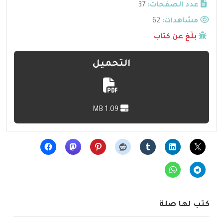
عدد الصفحات:
37
مشاهدات:
62
بلّغ عن كتاب
التحميل
1.09 MB
كتب لها صلة