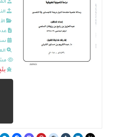
الم
الن
الأ
عدد
سنة
الم
مشا
بلّ