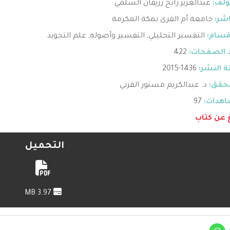
ؤلف:
عبدالعزيز رابح رزيقان السلمي
اشر:
جامعة أم القرى بمكة المكرمة
قسام:
التفسير التحليلي
,
التفسير وأصوله
,
علم التجويد
 الصفحات:
422
 النشر:
1436-2015
حقق:
د. عبدالكريم مستور القرني
هدات:
97
غ عن كتاب
التحميل
3.97 MB