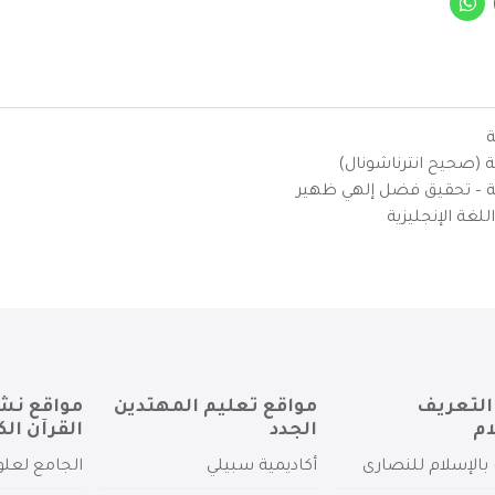
ة
ية (صحيح انترناشونال)
يزية – تحقيق فضل إلهي ظهير
لغة الإنجليزية
التعريف
مواقع تعليم المهتدين
مواقع نش
ام
الجدد
القرآن الك
بالإسلام للنصارى
أكاديمية سبيلي
الجامع لعلو