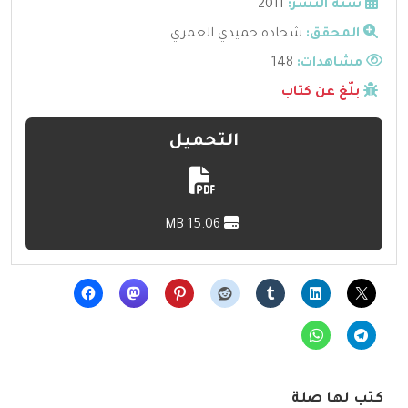
سنة النشر:
2011
المحقق:
شحاده حميدي العمري
مشاهدات:
148
بلّغ عن كتاب
التحميل
15.06 MB
كتب لها صلة