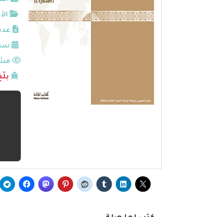
الن
الأ
عدد
سنة
مشا
بلّ