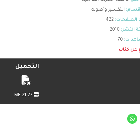
اشر:
جامعة المدينة العالمية
قسام:
التفسير وأصوله
 الصفحات:
422
 النشر:
2010
هدات:
70
غ عن كتاب
التحميل
21.27 MB