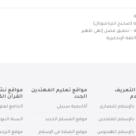
ة
ية (صحيح انترناشونال)
يزية – تحقيق فضل إلهي ظهير
لغة الإنجليزية
التعريف
مواقع تعليم المهتدين
مواقع نش
ام
الجدد
القرآن الك
بالإسلام للنصارى
أكاديمية سبيلي
الجامع لعلو
بالإسلام للملحدين
موقع المسلم الجديد
السنة النبو
 بالإسلام للهندوس
موقع الصلاة في الإسلام
موقع الترج