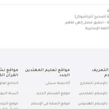
ة
ية (صحيح انترناشونال)
يزية – تحقيق فضل إلهي ظهير
لغة الإنجليزية
التعريف
مواقع تعليم المهتدين
مواقع نش
ام
الجدد
القرآن الك
بالإسلام للنصارى
أكاديمية سبيلي
الجامع لعلو
بالإسلام للملحدين
موقع المسلم الجديد
السنة النبو
 بالإسلام للهندوس
موقع الصلاة في الإسلام
موقع الترج