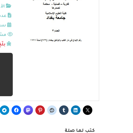
الأ
عدد
سنة
مشا
بلّ
كتب لها صلة