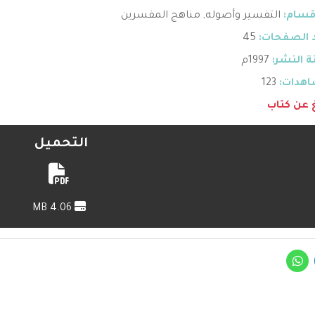
قسام:
التفسير وأصوله
,
مناهج المفسرين
 الصفحات:
45
 النشر:
1997م
هدات:
123
غ عن كتاب
التحميل
4.06 MB