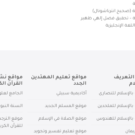
ة
ية (صحيح انترناشونال)
يزية – تحقيق فضل إلهي ظهير
لغة الإنجليزية
التعريف
مواقع تعليم المهتدين
مواقع نش
ام
الجدد
القرآن الك
بالإسلام للنصارى
أكاديمية سبيلي
الجامع لعلو
بالإسلام للملحدين
موقع المسلم الجديد
السنة النبو
 بالإسلام للهندوس
موقع الصلاة في الإسلام
موقع الترج
للقرآن الكري
يمان
موقع تعليم تفسير وتجويد