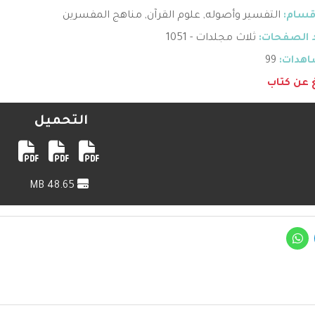
قسام:
التفسير وأصوله
,
علوم القرآن
,
مناهج المفسرين
 الصفحات:
ثلاث مجلدات - 1051
هدات:
99
غ عن كتاب
التحميل
48.65 MB