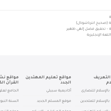
ة
ية (صحيح انترناشونال)
يزية – تحقيق فضل إلهي ظهير
لغة الإنجليزية
التعريف
مواقع تعليم المهتدين
مواقع نش
ام
الجدد
القرآن الك
بالإسلام للنصارى
أكاديمية سبيلي
الجامع لعلو
بالإسلام للملحدين
موقع المسلم الجديد
السنة النبو