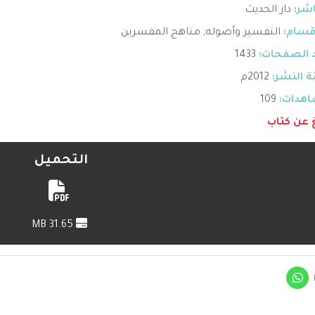
اشر:
دار الحديث
قسام:
التفسير وأصوله
,
مناهج المفسرين
 الصفحات:
1433
 النشر:
2012م
هدات:
109
غ عن كتاب
التحميل
31.65 MB