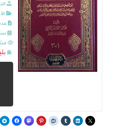
الن
الأ
عدد
سنة
مشا
بلّ