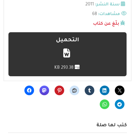
سنة النشر:
2011
مشاهدات:
68
بلّغ عن كتاب
التحميل
293.38 KB
كتب لها صلة