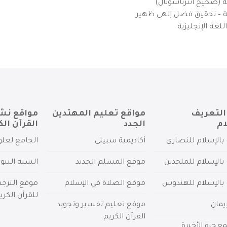
ية (صحيح انترناشونال)
يزية – تحقيق فضل إلهي ظهير
لغة الإنجليزية
التعريف
مواقع تعليم المهتدين
مواقع نش
ام
الجدد
القرآن الك
بالإسلام للنصارى
أكاديمية سبيلي
الجامع لعلو
بالإسلام للملحدين
موقع المسلم الجديد
السنة النبو
 بالإسلام للهندوس
موقع الصلاة في الإسلام
موقع الترج
للقرآن الكري
يمان
موقع تعليم تفسير وتجويد
القرآن الكريم
عجزة الأخيرة