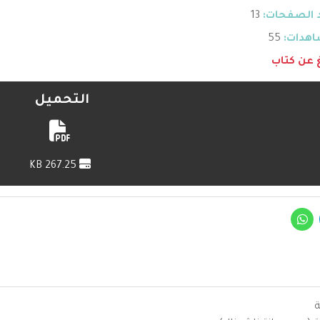
 الصفحات:
13
هدات:
55
غ عن كتاب
التحميل
267.25 KB
ة