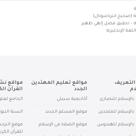
ة
ية (صحيح انترناشونال)
يزية – تحقيق فضل إلهي ظهير
لغة الإنجليزية
التعريف
مواقع تعليم المهتدين
مواقع نش
ام
الجدد
القرآن الك
بالإسلام للنصارى
أكاديمية سبيلي
الجامع لعلو
بالإسلام للملحدين
موقع المسلم الجديد
السنة النبو
 بالإسلام للهندوس
موقع الصلاة في الإسلام
موقع الترج
للقرآن الكري