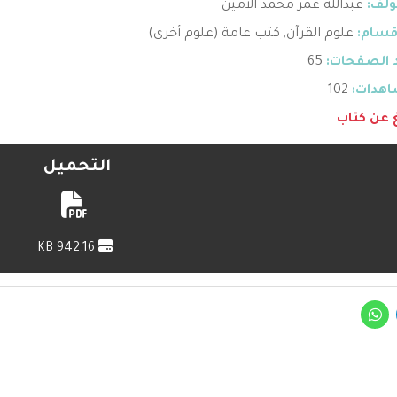
ؤلف:
عبدالله عمر محمد الأمين
قسام:
علوم القرآن
,
كتب عامة (علوم أخرى)
 الصفحات:
65
هدات:
102
غ عن كتاب
التحميل
942.16 KB