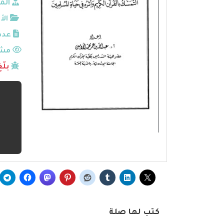
الم
الأ
عدد
مشا
بلّ
كتب لها صلة