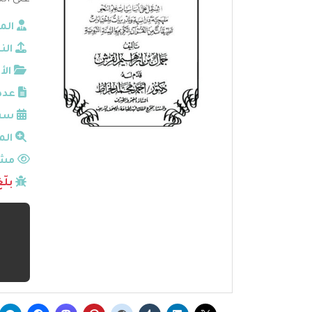
عنى الن
الم
الن
الأ
عدد
سنة
الم
مشا
بلّ