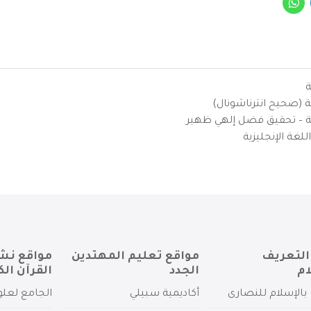
ة
ية (صحيح انترناشونال)
يزية – تحقيق فضل إلهي ظهير
لغة الإنجليزية
التعريف
مواقع تعليم المهتدين
مواقع نش
ام
الجدد
القرآن الك
بالإسلام للنصارى
أكاديمية سبيلي
الجامع لعلو