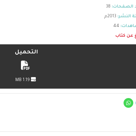
 الصفحات:
38
 النشر:
2013م
هدات:
44
غ عن كتاب
التحميل
1.19 MB