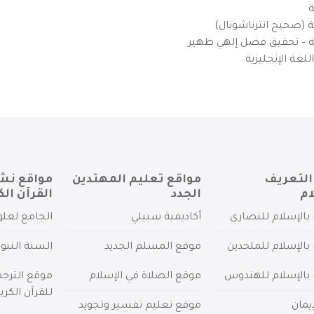
ة
ية (صحيح انترناشونال)
يزية – تحقيق فضل إلهي ظهير
لغة الإنجليزية
التعريف
مواقع تعليم المهتدين
مواقع نش
ام
الجدد
القرآن الك
بالإسلام للنصارى
أكاديمية سبيلي
الجامع لعلو
بالإسلام للملحدين
موقع المسلم الجديد
السنة النبو
 بالإسلام للهندوس
موقع الصلاة في الإسلام
موقع الترج
للقرآن الكري
يمان
موقع تعليم تفسير وتجويد