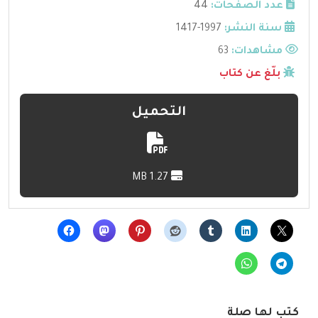
عدد الصفحات:
44
سنة النشر:
1997-1417
مشاهدات:
63
بلّغ عن كتاب
التحميل
1.27 MB
كتب لها صلة