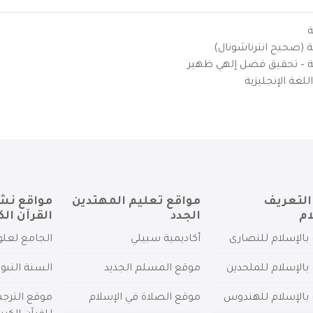
ة
ية (صحيح انترناشونال)
يزية – تحقيق فضل إلهي ظهير
لغة الإنجليزية
التعريف
مواقع تعليم المهتدين
مواقع نش
ام
الجدد
القرآن الك
بالإسلام للنصارى
أكاديمية سبيلي
الجامع لعلو
بالإسلام للملحدين
موقع المسلم الجديد
السنة النبو
 بالإسلام للهندوس
موقع الصلاة في الإسلام
موقع الترج