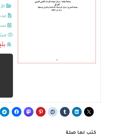
الأ
عدد
سنة
مشا
بلّ
كتب لها صلة