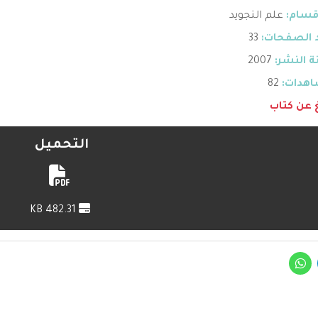
قسام:
علم التجويد
 الصفحات:
33
 النشر:
2007
هدات:
82
غ عن كتاب
التحميل
482.31 KB