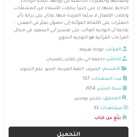
ومعانيها والتغيّرات الحاصلة في أوزانها، نتيجة الزيادات
الداخلة عليها، إذ عني كثيراً بدلالات الأسماء من المشتقّات،
ودلالات الأفعال لا سيّما المزيدة منها، وكان على دراية بأثر
التغيّرات على الألفاظ المؤدّية إلى حصول تغيّر في المعنى. -
يلاحظ أن التوجيه الغالب على تفسير أبي السعود في مجال
القراءات القرآنية هو التوجيه النحوي.
المؤلف:
قوجة نعيمة
الناشر:
جامعة ابي بكر بلقايد_تلمسان
الأقسام:
الصرف
,
اللغة العربية
,
النحو
,
علم التجويد
عدد الصفحات:
107
سنة النشر:
2014
المحقق:
بلختير بومدين
مشاهدات:
93
بلّغ عن كتاب
التحميل