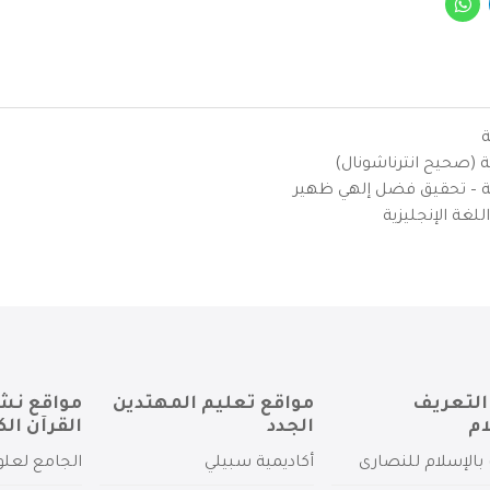
ة
ية (صحيح انترناشونال)
يزية – تحقيق فضل إلهي ظهير
لغة الإنجليزية
التعريف
مواقع تعليم المهتدين
مواقع نش
ام
الجدد
القرآن الك
بالإسلام للنصارى
أكاديمية سبيلي
الجامع لعلو