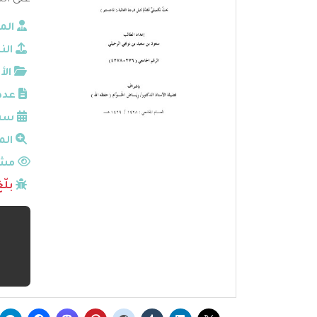
عنى الن
الم
الن
الأ
عدد
سنة
الم
مشا
بلّ