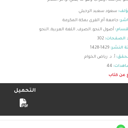
حو بدراسة الإعراب وهو ما يعني أواخر الكلام
ؤلف:
سعود سعيد الرحيلي
اشر:
جامعة أم القرى بمكة المكرمة
قسام:
أصول النحو
,
الصرف
,
اللغة العربية
,
النحو
 الصفحات:
302
 النشر:
1429-1428
حقق:
أ. د. رياض الخوام
هدات:
44
غ عن كتاب
التحميل