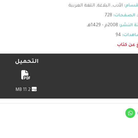
قسام:
الأدب
,
البلاغة
,
اللغة العربية
 الصفحات:
728
 النشر:
2008م - 1429هـ
هدات:
94
غ عن كتاب
التحميل
11.2 MB