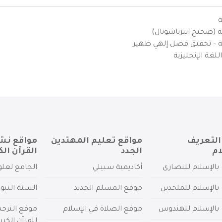
ة
ية (صحيح انترناشونال)
يزية – تحقيق فضل إلهي ظهير
لغة الإنجليزية
التعريف
مواقع تعليم المهتدين
مواقع نش
ام
الجدد
القرآن الك
بالإسلام للنصارى
أكاديمية سبيلي
الجامع لعلو
بالإسلام للملحدين
موقع المسلم الجديد
السنة النبو
 بالإسلام للهندوس
موقع الصلاة في الإسلام
موقع الترج
للقرآن الكري