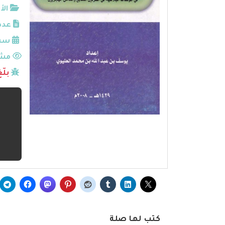
الأ
عدد
سنة
مشا
بلّ
كتب لها صلة