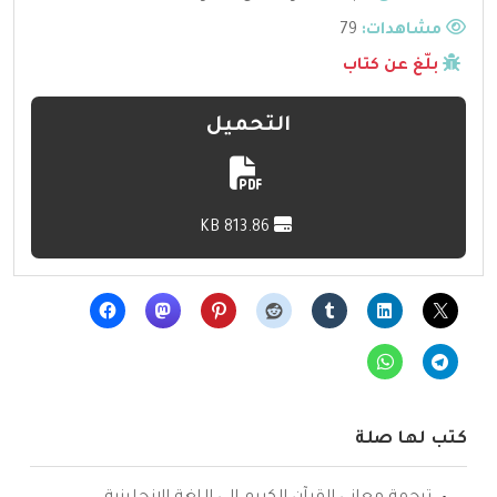
مشاهدات:
79
بلّغ عن كتاب
التحميل
813.86 KB
كتب لها صلة