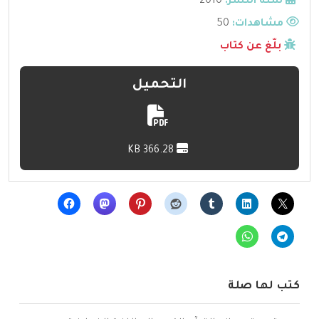
سنة النشر:
2010
مشاهدات:
50
بلّغ عن كتاب
التحميل
366.28 KB
كتب لها صلة