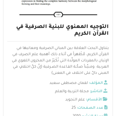
التوجيه المعنوي للبنية الصرفية في
القرآن الكريم
يتناول البحث العلاقة بين المباني الصرفية ومعانيها في
القرآن الكريم، مُظْهراً في أثناء ذلك أهمية علم الصرف في
الإتيان بالمفردات المولَّدة التي تُكْثِرُ من المخزون اللغوي في
العربية. ومبيِّناً صحَّـة القـاعدة الصـرفية (إنَّ كلَّ اختلافٍ في
المبنى دالّ على اختلاف في المعنى)
المؤلف:
لقمان مصطفى سعيد
الناشر:
مجلة التربية والعلم
الأقسام:
علم التجويد
عدد الصفحات:
25