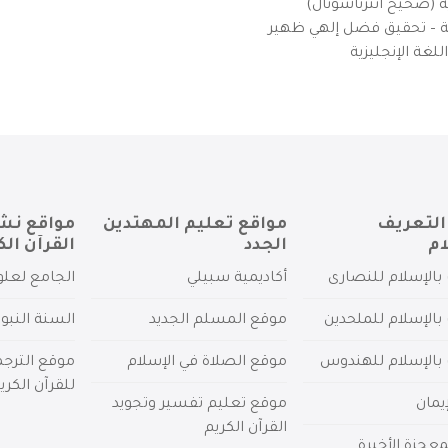
ية (صحيح انترناشونال)
يزية – تحقيق فضل إلهي ظهير
لغة الإنجليزية
التعريف
مواقع تعليم المهتدين
مواقع نش
ام
الجدد
القرآن الك
بالإسلام للنصارى
أكاديمية سبيلي
الجامع لعلو
بالإسلام للملحدين
موقع المسلم الجديد
السنة النبو
 بالإسلام للهندوس
موقع الصلاة في الإسلام
موقع الترج
للقرآن الكري
يمان
موقع تعليم تفسير وتجويد
القرآن الكريم
عجزة الأخيرة