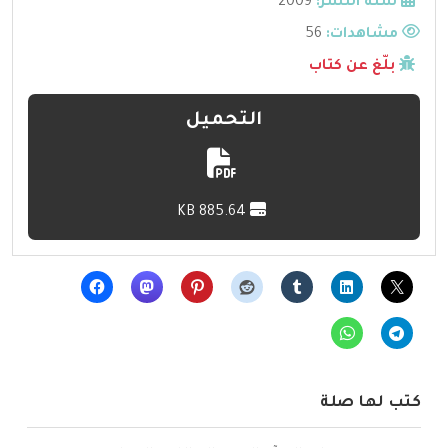
سنة النشر:
2009
مشاهدات:
56
بلّغ عن كتاب
التحميل
885.64 KB
كتب لها صلة