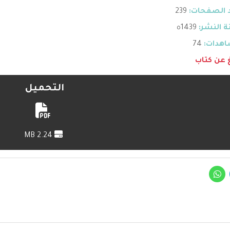
 الصفحات:
239
 النشر:
1439ه
هدات:
74
غ عن كتاب
التحميل
2.24 MB