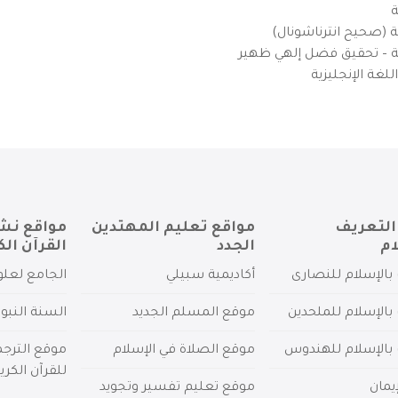
ة
ية (صحيح انترناشونال)
يزية – تحقيق فضل إلهي ظهير
لغة الإنجليزية
التعريف
مواقع تعليم المهتدين
مواقع نش
ام
الجدد
القرآن الك
بالإسلام للنصارى
أكاديمية سبيلي
الجامع لعلو
بالإسلام للملحدين
موقع المسلم الجديد
السنة النبو
 بالإسلام للهندوس
موقع الصلاة في الإسلام
موقع الترج
للقرآن الكري
يمان
موقع تعليم تفسير وتجويد