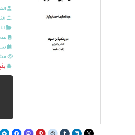
الم
الن
الأ
عدد
سنة
مشا
بلّ