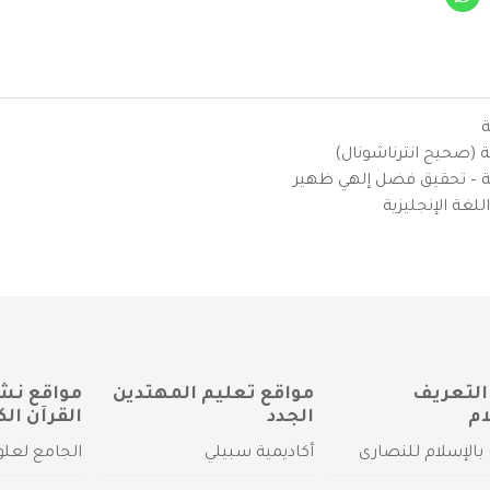
ة
ية (صحيح انترناشونال)
يزية – تحقيق فضل إلهي ظهير
لغة الإنجليزية
التعريف
مواقع تعليم المهتدين
مواقع نش
ام
الجدد
القرآن الك
بالإسلام للنصارى
أكاديمية سبيلي
الجامع لعلو