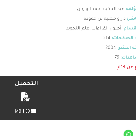
ؤلف:
عبد الحكيم احمد ابو زيان
اشر:
دار و مكتبة بن حمودة
قسام:
أصول القراءات
,
علم التجويد
 الصفحات:
214
 النشر:
2004
هدات:
79
غ عن كتاب
التحميل
1.39 MB