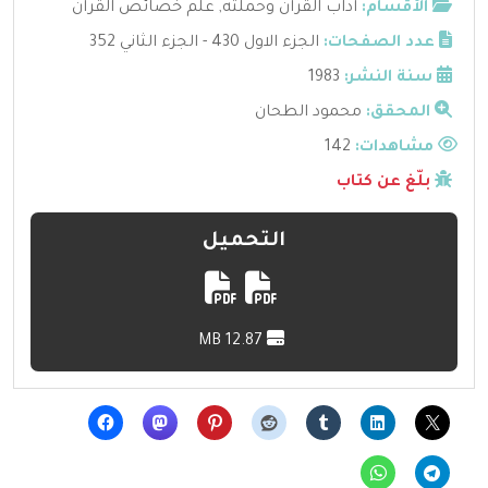
الأقسام:
آداب القرآن وحملته
,
علم خصائص القرآن
عدد الصفحات:
الجزء الاول 430 - الجزء الثاني 352
سنة النشر:
1983
المحقق:
محمود الطحان
مشاهدات:
142
بلّغ عن كتاب
التحميل
12.87 MB