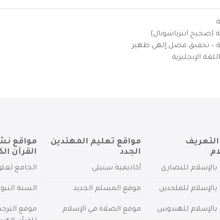
ة
ية (صحيح انترناشونال)
يزية – تحقيق فضل إلهي ظهير
لغة الإنجليزية
التعريف
مواقع تعليم المهتدين
مواقع نش
ام
الجدد
القرآن الك
بالإسلام للنصارى
أكاديمية سبيلي
الجامع لعلو
بالإسلام للملحدين
موقع المسلم الجديد
السنة النبو
 بالإسلام للهندوس
موقع الصلاة في الإسلام
موقع الترج