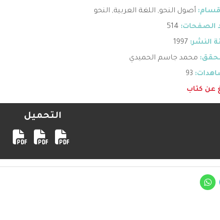
قسام:
أصول النحو
,
اللغة العربية
,
النحو
 الصفحات:
514
 النشر:
1997
حقق:
محمد جاسم الحميدي
هدات:
93
غ عن كتاب
التحميل