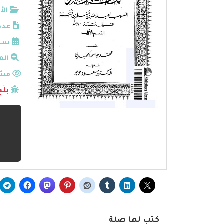
الأ
عدد
سنة
الم
مشا
بلّ
كتب لها صلة