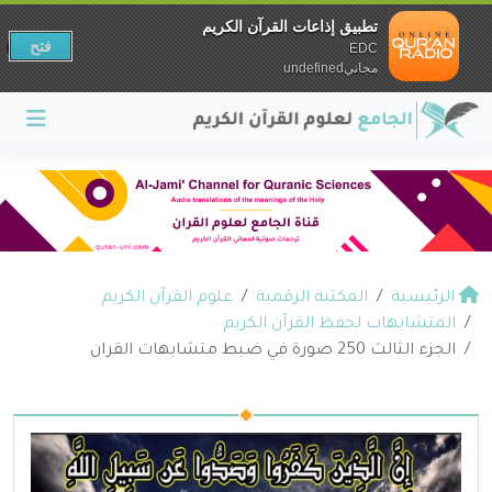
تطبيق إذاعات القرآن الكريم
فتح
EDC
مجانيundefined
الرئيسية
المكتبة الرقمية
علوم القرآن الكريم
المتشابهات لحفظ القرآن الكريم
الجزء الثالث 250 صورة في ضبط متشابهات القران