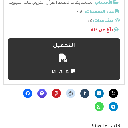
الأقسام:
المتشابهات لحفظ القرآن الكريم
,
علم التجويد
عدد الصفحات:
250
مشاهدات:
78
بلّغ عن كتاب
التحميل
78.85 MB
كتب لها صلة