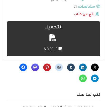
مشاهدات:
61
بلّغ عن كتاب
التحميل
30.19 MB
كتب لها صلة