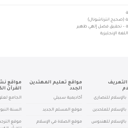
ة
ية (صحيح انترناشونال)
يزية – تحقيق فضل إلهي ظهير
لغة الإنجليزية
التعريف
مواقع تعليم المهتدين
مواقع نش
ام
الجدد
القرآن الك
بالإسلام للنصارى
أكاديمية سبيلي
الجامع لعلو
بالإسلام للملحدين
موقع المسلم الجديد
السنة النبو
 بالإسلام للهندوس
موقع الصلاة في الإسلام
موقع الترج