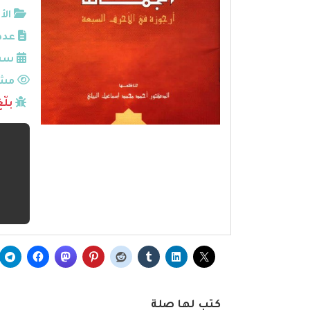
الأ
عدد
سنة
مشا
بلّ
كتب لها صلة