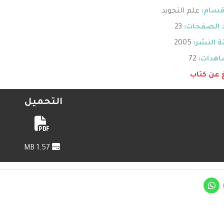
قسام:
علم التجويد
 الصفحات:
23
 النشر:
2005
هدات:
72
غ عن كتاب
التحميل
1.57 MB