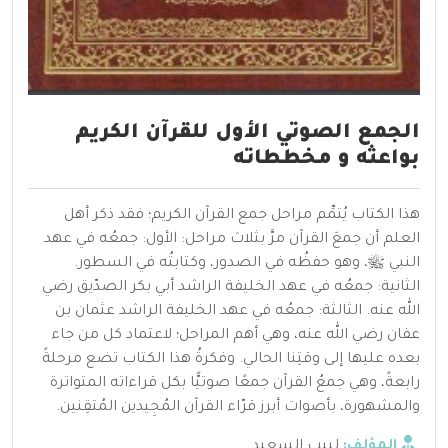
الجمع الصوتي الأول للقرآن الكريم
بواعثه و مخططاته
هذا الكتاب يُتمِّم مراحل جمع القرآن الكريم؛ فقد ذكر أهل
العلم أن جمعَ القرآن مرَّ بثلاث مراحل: الأول: جمعُه في عهد
النبي ﷺ، وهو حفظُه في الصدور، وكتابتُه في السطور.
الثانية: جمعُه في عهد الخليفة الراشد أبي بكر الصدّيق رضي
الله عنه. الثالثة: جمعُه في عهد الخليفة الراشد عثمان بن
عفان رضي الله عنه، وهي أهم المراحل؛ لاعتماد كل من جاء
بعده عليها إلى وقتِنا الحالي. وفكرةُ هذا الكتاب تضع مرحلةً
رابعةً، وهي جمعُ القرآن جمعًا صوتيًّا بكل قراءاته المتواترة
والمشهورة، بأصوات أبرز قرّاء القرآن المُجِيدين المُتقِنين.
المؤلف:
لبيب السعيد