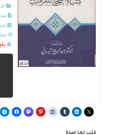
الأ
عدد
سنة
مشا
بلّ
كتب لها صلة