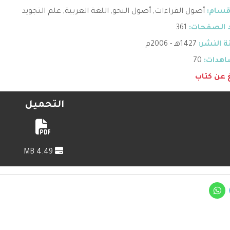
قسام:
أصول القراءات
,
أصول النحو
,
اللغة العربية
,
علم التجويد
 الصفحات:
361
 النشر:
1427هـ - 2006م
هدات:
70
غ عن كتاب
التحميل
4.49 MB