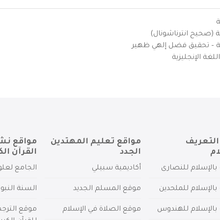
ة
ية (صحيح انترناشونال)
يزية – تحقيق فضل إلهي ظهير
لغة الإنجليزية
التعريف
مواقع تعليم المهتدين
مواقع نش
ام
الجدد
القرآن الك
بالإسلام للنصارى
أكاديمية سبيلي
الجامع لعلو
بالإسلام للملحدين
موقع المسلم الجديد
السنة النبو
 بالإسلام للهندوس
موقع الصلاة في الإسلام
موقع الترج