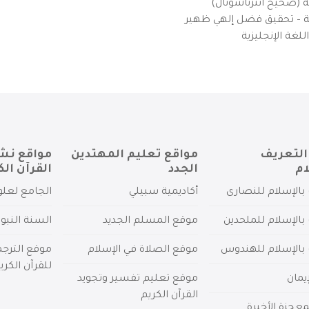
ية (صحيح انترناشونال)
يزية – تحقيق فضل إلهي ظهير
لغة الإنجليزية
التعريف
مواقع تعليم المهتدين
مواقع نش
ام
الجدد
القرآن الك
بالإسلام للنصارى
أكاديمية سبيلي
الجامع لعلو
بالإسلام للملحدين
موقع المسلم الجديد
السنة النبو
 بالإسلام للهندوس
موقع الصلاة في الإسلام
موقع الترج
للقرآن الكري
يمان
موقع تعليم تفسير وتجويد
القرآن الكريم
عجزة الأخيرة