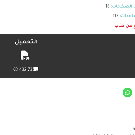
 الصفحات:
18
هدات:
113
غ عن كتاب
التحميل
432.73 KB
ة