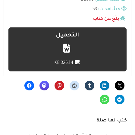
مشاهدات:
53
بلّغ عن كتاب
التحميل
326.14 KB
كتب لها صلة