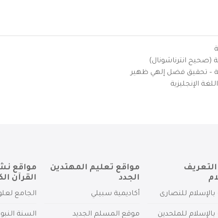
ة
ية (صحيح انترناشونال)
يزية – تحقيق فضل إلهي ظهير
لغة الإنجليزية
التعريف
مواقع تعليم المهتدين
مواقع نش
ام
الجدد
القرآن الك
بالإسلام للنصارى
أكاديمية سبيلي
الجامع لعلو
بالإسلام للملحدين
موقع المسلم الجديد
السنة النبو