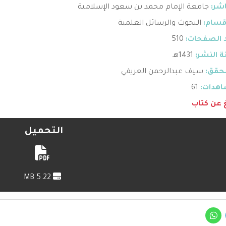
اشر:
جامعة الإمام محمد بن سعود الإسلامية
قسام:
البحوث والرسائل العلمية
 الصفحات:
510
 النشر:
1431هـ
حقق:
سيف عبدالرحمن العريفي
هدات:
61
غ عن كتاب
التحميل
5.22 MB