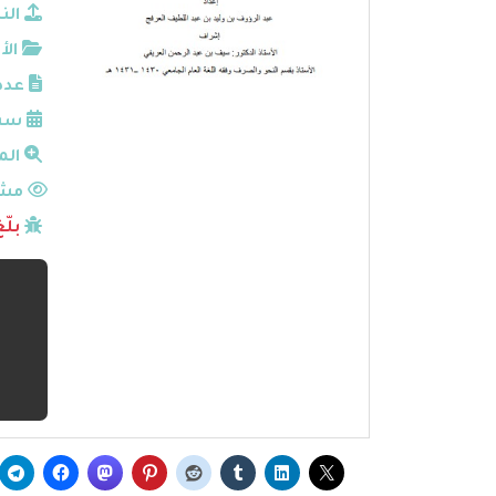
الن
الأ
عدد
سنة
الم
مشا
بلّ